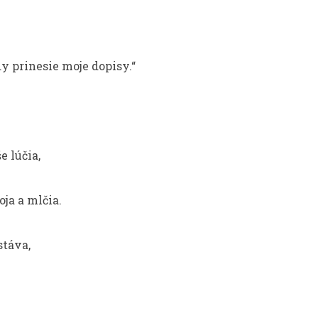
ždy prinesie moje dopisy.“
e lúčia,
oja a mlčia.
stáva,