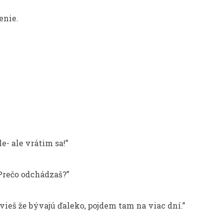
enie.
e- ale vrátim sa!”
 Prečo odchádzaš?”
 vieš že bývajú ďaleko, pojdem tam na viac dní.”