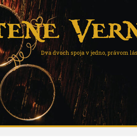
tene Vern
Dva dvoch spoja v jedno, právom lá