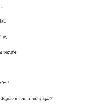
l,
dal.
ľuje,
om panuje.
sím.”
 dopisom som hneď aj späť!”