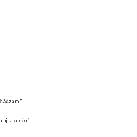
dchádzam.”
 aj ja niečo.”