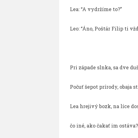
Lea: “A vydržíme to?”
Leo: “Áno, Poštár Filip ti v
Pri západe slnka, sa dve duš
Počuť šepot prírody, obaja st
Lea hrejivý bozk, na líce do
čo iné, ako čakať im ostáva?