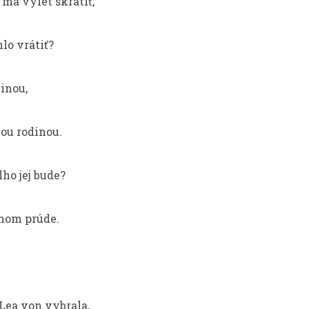
 má výlet skrátiť,
hlo vrátiť?
linou,
ou rodinou.
lho jej bude?
lnom prúde.
 Lea von vybrala,