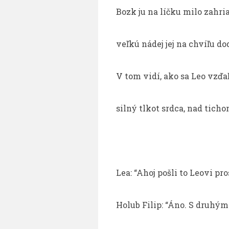
Bozk ju na líčku milo zahria
veľkú nádej jej na chvíľu do
V tom vidí, ako sa Leo vzďa
silný tlkot srdca, nad tich
Lea: “Ahoj pošli to Leovi pro
Holub Filip: “Áno. S druhým