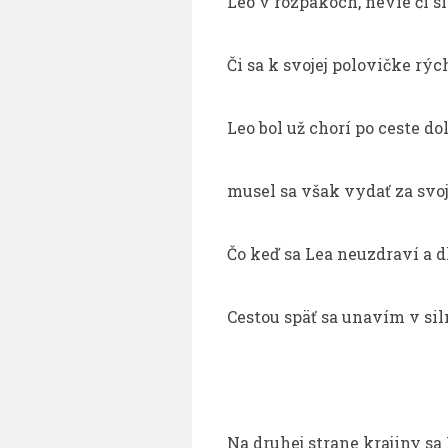
Leo v rozpakoch, nevie či si
Či sa k svojej polovičke rýc
Leo bol už chorí po ceste do
musel sa však vydať za svoj
Čo keď sa Lea neuzdraví a d
Cestou späť sa unavím v si
Na druhej strane krajiny sa