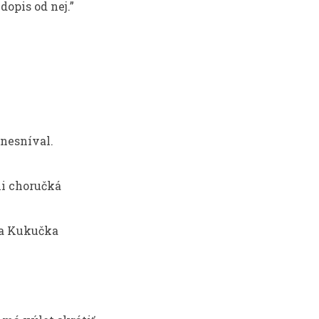
dopis od nej.”
 nesníval.
mi choručká
ta Kukučka