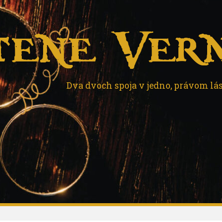
tene Vern
Dva dvoch spoja v jedno, právom lá