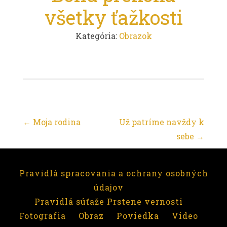
všetky ťažkosti
Kategória:
Obrazok
Post
←
Moja rodina
Už patríme navždy k
sebe
→
navigation
Pravidlá spracovania a ochrany osobných
údajov
Pravidlá súťaže Prstene vernosti
Fotografia
Obraz
Poviedka
Video