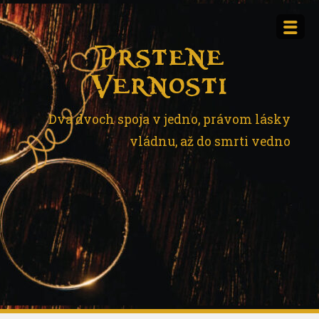
Skip
to
content
Prstene
Vernosti
Dva dvoch spoja v jedno, právom lásky
vládnu, až do smrti vedno