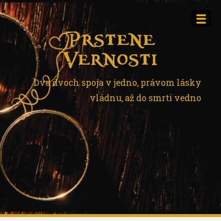
Skip
to
content
Prstene
Vernosti
Dva dvoch spoja v jedno, právom lásky
vládnu, až do smrti vedno