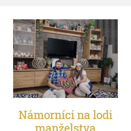
Námorníci na lodi
manželstva