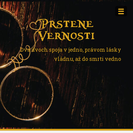
Skip
to
content
Prstene
Vernosti
Dva dvoch spoja v jedno, právom lásky
vládnu, až do smrti vedno