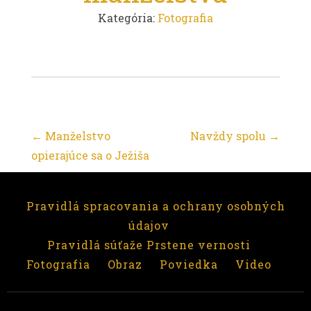
Kategória:
Fotografia
Post
←
Manželstvo
Navždy spolu
→
opierajúce sa o Ježiša
navigation
Pravidlá spracovania a ochrany osobných
údajov
Pravidlá súťaže Prstene vernosti
Fotografia
Obraz
Poviedka
Video